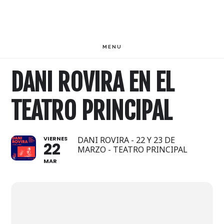
Saltar
Saltar
al
al
contenido
pie
MENU
principal
de
DANI ROVIRA EN EL
página
TEATRO PRINCIPAL
VIERNES
DANI ROVIRA - 22 Y 23 DE
22
MARZO - TEATRO PRINCIPAL
MAR