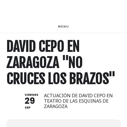
Saltar
Saltar
al
al
contenido
pie
MENU
principal
de
DAVID CEPO EN
página
ZARAGOZA "NO
CRUCES LOS BRAZOS"
VIERNES
ACTUACIÓN DE DAVID CEPO EN
29
TEATRO DE LAS ESQUINAS DE
ZARAGOZA
SEP